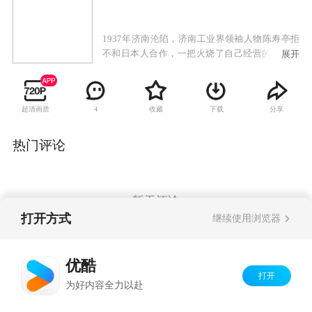
1937年济南沦陷，济南工业界领袖人物陈寿亭拒
不和日本人合作，一把火烧了自己经营的宏巨染
展开
厂。模范染厂的訾文海父子主动和日本人合作，
并将一处厂房改建为樱花俱乐部供日军消遣。日
本人大力扶持模范染厂，并将其更名为“大和染
超清画质
收藏
下载
分享
4
厂”，訾文海的儿子訾有德投靠了日本人为其做
事，訾家一时尽显风光。由于战争的全面展开，
大量的军需用品成为摆在日军面前的一个难题，
热门评论
他们企图将济南的几个大染厂统统收编。訾文海
借助日本人的力量在济南的印染业兴风作浪，甚
至霸占了陈寿亭的宏巨染厂。而陈寿亭等人在动
荡的局势下之下不畏艰险坚持创办小型染坊，力
暂无评论
图实业救国。在这片看不见硝烟的战场上，以陈
打开方式
继续使用浏览器
寿亭为首的印染界商人不畏强权与日本人作战，
最终取得胜利。
Copyright©
2026
优酷 youku.com
版权所有
优酷
京ICP备06050721号-1
打开
为好内容全力以赴