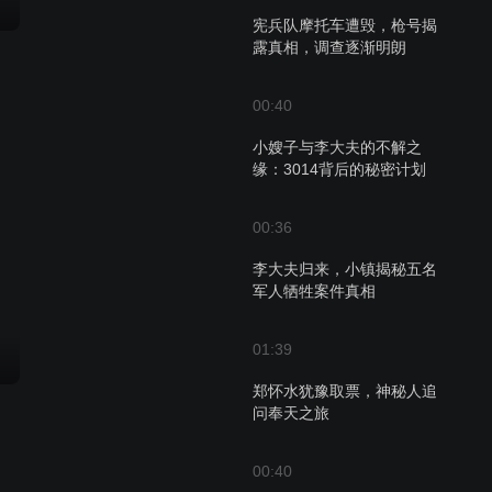
宪兵队摩托车遭毁，枪号揭
露真相，调查逐渐明朗
00:40
小嫂子与李大夫的不解之
缘：3014背后的秘密计划
00:36
李大夫归来，小镇揭秘五名
军人牺牲案件真相
01:39
郑怀水犹豫取票，神秘人追
问奉天之旅
00:40