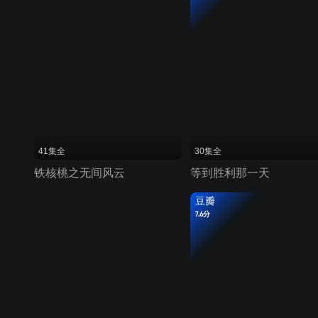
41集全
30集全
铁核桃之无间风云
等到胜利那一天
豆瓣
7.6分