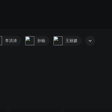
李洪涛
孙杨
王丽媛