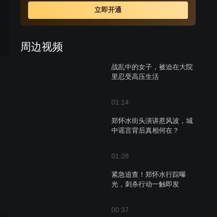
立即开通
周边视频
战乱中的女子，被迫在大院
里忍受高压生活
01:14
郑怀水街头演讲惹风波，城
中谣言背后真相何在？
01:28
紧急追查！郑怀水行踪曝
光，刺杀行动一触即发
00:37