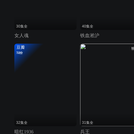
30集全
40集全
女人魂
铁血淞沪
豆瓣
7.0分
32集全
31集全
暗红1936
兵王