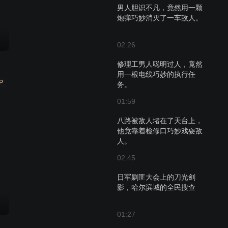
男人胆识不凡，竟然用一颗
炮弹巧妙消灭了一车敌人。
02:26
修理工男人聪明过人，竟然
用一根电线巧妙的执行任
P
务。
01:59
八路被敌人堵在了天台上，
他竟靠着检修口巧妙戏耍敌
人。
02:45
日军剿匪大会上的刀光剑
影，哈尔滨城的全民搜查
01:27