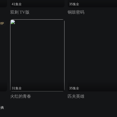
41集全
35集全
双刺 TV版
铜鼓密码
VIP
31集全
35集全
火红的青春
匹夫英雄
经典