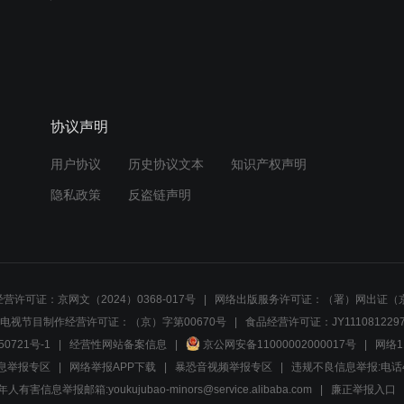
协议声明
用户协议
历史协议文本
知识产权声明
隐私政策
反盗链声明
营许可证：京网文（2024）0368-017号
网络出版服务许可证：（署）网出证（京
电视节目制作经营许可证：（京）字第00670号
食品经营许可证：JY1110812297
50721号-1
经营性网站备案信息
京公网安备11000002000017号
网络1
息举报专区
网络举报APP下载
暴恐音视频举报专区
违规不良信息举报:电话40081
人有害信息举报邮箱:youkujubao-minors@service.alibaba.com
廉正举报入口