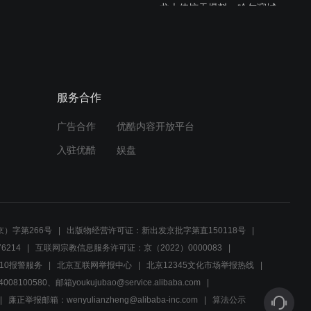
龙大侠惊天爆料，哈尔滨城
内大侦探们一场危机
01:21
神秘的龙大侠现身哈尔滨街
服务合作
头，市民们陷入大规模搜捕
广告合作
优酷内容开放平台
01:12
入驻优酷
娱盘
仇人血洗，他的母亲陷入危
机
01:11
）字第266号
出版物经营许可证：新出发京批字第直150118号
班长提议食堂优待技师，单
6214
互联网宗教信息服务许可证：京（2022）0000083
师傅感恩福利待遇
10报警服务
北京互联网举报中心
北京12345文化市场举报热线
00580、邮箱youkujubao@service.alibaba.com
01:06
廉正举报邮箱：wenyulianzheng@alibaba-inc.com
算法公示