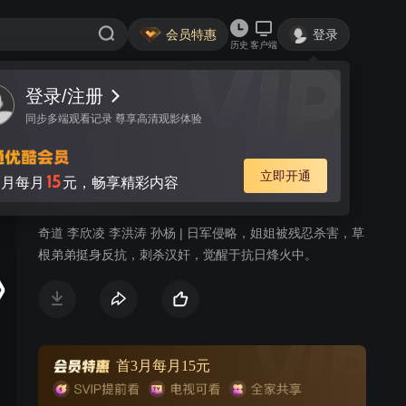
会员特惠
登录
历史
客户端
视频
讨论
15
潜龙道
简介
军事
剧情
奇道 李欣凌 李洪涛 孙杨 | 日军侵略，姐姐被残忍杀害，草
根弟弟挺身反抗，刺杀汉奸，觉醒于抗日烽火中。
首3月每月15元