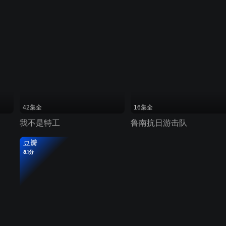
42集全
16集全
我不是特工
鲁南抗日游击队
豆瓣
8.1分