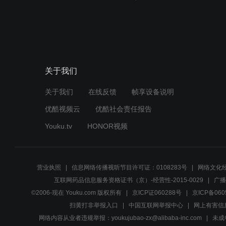
关于我们
关于我们
在线反馈
帧享设备说明
优酷视频云
优酷社会责任报告
Youku.tv
HONOR视频
营业执照
信息网络传播视听节目许可证：0108283号
网络文化经
互联网药品信息服务资格证书（京）-经营性-2015-0029
广播
©2006-现在 Youku.com 版权所有
京ICP证060288号
京ICP备060
扫黄打非举报入口
中国互联网举报中心
网上有害信
网络内容从业者违规举报：youkujubao-zx@alibaba-inc.com
未成年