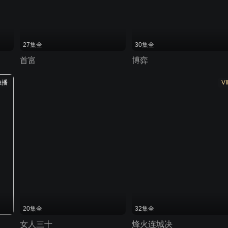
27集全
30集全
首富
博弈
独播
VI
20集全
32集全
女人三十
烽火连城决