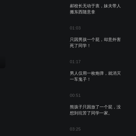
郝校长无动于衷，妹夫带人
搬东西随意拿
01:03
只因男孩一个屁，却意外害
死了同学！
01:17
男人仅用一枚炮弹，就消灭
一车鬼子！
00:51
熊孩子只因放了一个屁，没
想到坑苦了同学一家。
03:25