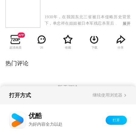
1930年，在我国东北三省被日本侵略历史背景
下，单忠祥在姐姐被日本军残忍杀害后，对日本
展开
侵略者进行报复而展开了一系列传奇故事。单忠
祥在用生命和智慧捍卫中华民族的尊严的同时，
也在对敌斗争的残酷环境下完成了人格自我救赎
超清画质
收藏
下载
分享
26
和升华，以此歌颂了千千万万“龙的传人”不屈不
挠、奋勇抗敌的爱国精神和民族气概。该剧不仅
诠释了战争的残酷，同时展示了战争给“草根”人
热门评论
物命运带来的变幻浮沉。
暂无评论
打开方式
继续使用浏览器
Copyright©
2026
优酷 youku.com
版权所有
优酷
京ICP备06050721号-1
打开
为好内容全力以赴