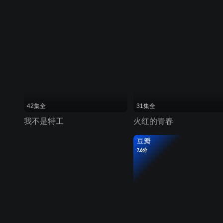
42集全
31集全
我不是特工
火红的青春
豆瓣
7.6分