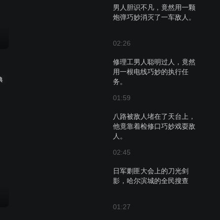
男人胆识不凡，竟然用一颗
炮弹巧妙消灭了一车敌人。
02:26
修理工男人聪明过人，竟然
用一根电线巧妙的执行任
典
务。
01:59
八路被敌人堵在了天台上，
他竟靠着检修口巧妙戏耍敌
人。
02:45
日军剿匪大会上的刀光剑
影，哈尔滨城的全民搜查
01:27