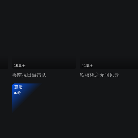
16集全
41集全
鲁南抗日游击队
铁核桃之无间风云
豆瓣
8.1分