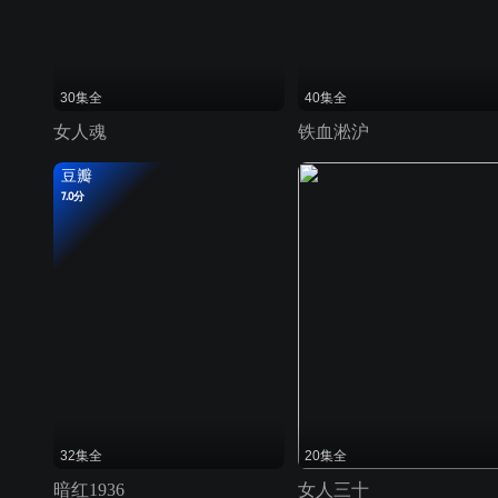
30集全
40集全
女人魂
铁血淞沪
豆瓣
7.0分
32集全
20集全
暗红1936
女人三十