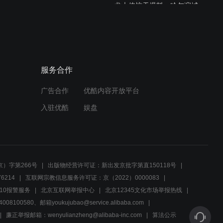
龙大侠惊天爆料，哈尔滨城
内大侦探们一场危机
01:21
神秘的龙大侠现身哈尔滨街
服务合作
头，市民们陷入大规模搜捕
广告合作
优酷内容开放平台
01:12
入驻优酷
娱盘
仇人血洗，他的母亲陷入危
机
01:11
）字第266号
出版物经营许可证：新出发京批字第直150118号
班长提议食堂优待技师，单
6214
互联网宗教信息服务许可证：京（2022）0000083
师傅感恩福利待遇
10报警服务
北京互联网举报中心
北京12345文化市场举报热线
00580、邮箱youkujubao@service.alibaba.com
01:06
廉正举报邮箱：wenyulianzheng@alibaba-inc.com
算法公示