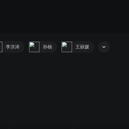
李洪涛
孙杨
王丽媛