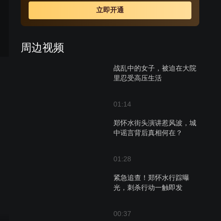
立即开通
周边视频
战乱中的女子，被迫在大院
里忍受高压生活
01:14
郑怀水街头演讲惹风波，城
中谣言背后真相何在？
01:28
紧急追查！郑怀水行踪曝
光，刺杀行动一触即发
00:37