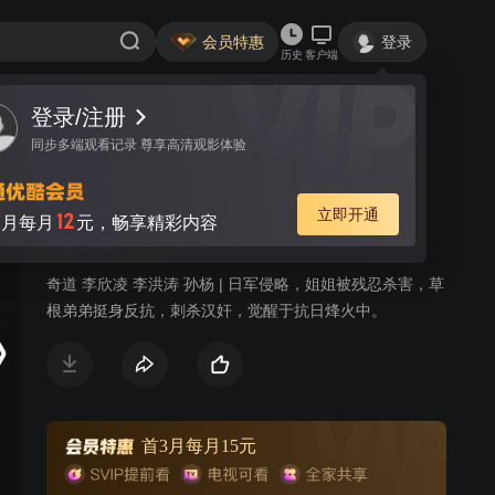
会员特惠
登录
历史
客户端
登录/注册
视频
讨论
22
同步多端观看记录 尊享高清观影体验
潜龙道
简介
立即开通
12
月每月
元，畅享精彩内容
军事
剧情
奇道 李欣凌 李洪涛 孙杨 | 日军侵略，姐姐被残忍杀害，草
根弟弟挺身反抗，刺杀汉奸，觉醒于抗日烽火中。
首3月每月15元