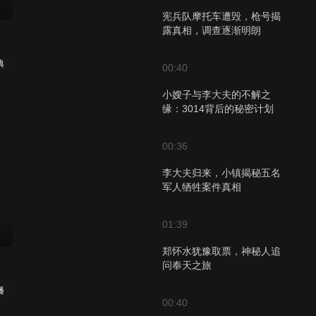
宪兵队摩托车遭毁，枪号揭
露真相，调查逐渐明朗
典
00:40
小嫂子与李大夫的不解之
缘：3014背后的秘密计划
00:36
李大夫归来，小镇揭秘五名
军人牺牲案件真相
01:39
郑怀水犹豫取票，神秘人追
问奉天之旅
播
00:40