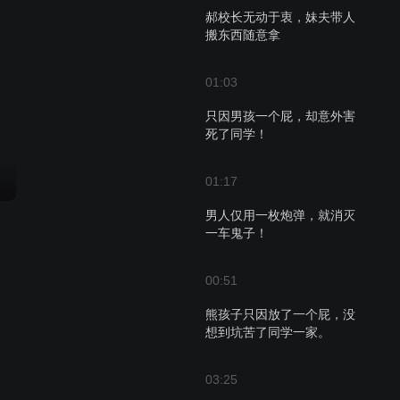
郝校长无动于衷，妹夫带人
搬东西随意拿
01:03
只因男孩一个屁，却意外害
死了同学！
01:17
男人仅用一枚炮弹，就消灭
一车鬼子！
00:51
熊孩子只因放了一个屁，没
想到坑苦了同学一家。
03:25