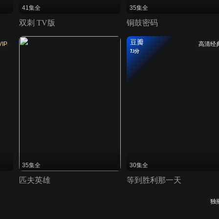
41集全
35集全
双刺 TV版
铜鼓密码
豆瓣
VIP
高清经
7.1分
35集全
30集全
匹夫英雄
等到胜利那一天
独