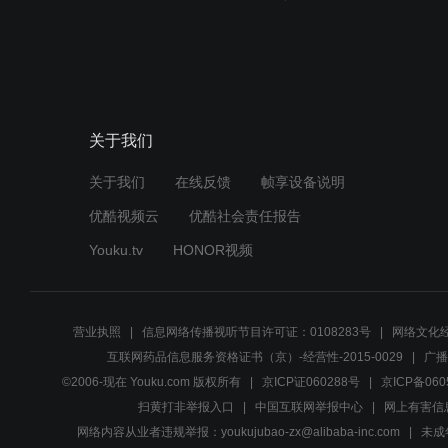
关于我们
关于我们
在线反馈
帧享设备说明
优酷视频云
优酷社会责任报告
Youku.tv
HONOR视频
营业执照
信息网络传播视听节目许可证：0108283号
网络文化经
互联网药品信息服务资格证书（京）-经营性-2015-0029
广播
©2006-现在 Youku.com 版权所有
京ICP证060288号
京ICP备060
扫黄打非举报入口
中国互联网举报中心
网上有害信
网络内容从业者违规举报：youkujubao-zx@alibaba-inc.com
未成年