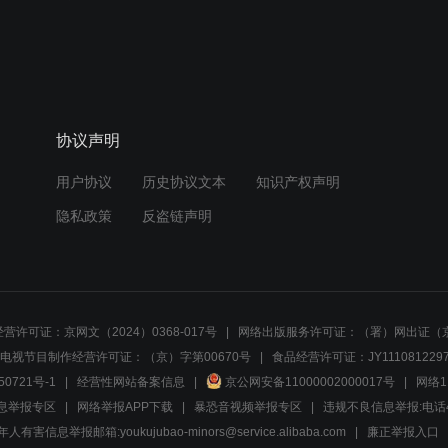
协议声明
用户协议
历史协议文本
知识产权声明
隐私政策
反盗链声明
营许可证：京网文（2024）0368-017号
网络出版服务许可证：（署）网出证（京
电视节目制作经营许可证：（京）字第00670号
食品经营许可证：JY1110812297
50721号-1
经营性网站备案信息
京公网安备11000002000017号
网络1
息举报专区
网络举报APP下载
暴恐音视频举报专区
违规不良信息举报:电话40081
人有害信息举报邮箱:youkujubao-minors@service.alibaba.com
廉正举报入口