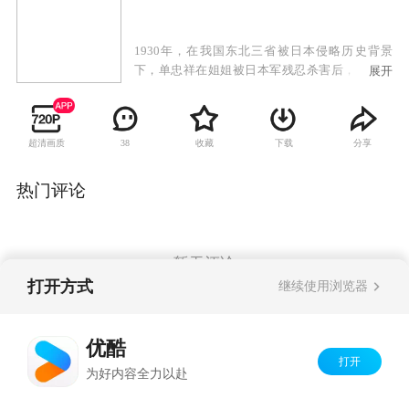
1930年，在我国东北三省被日本侵略历史背景
下，单忠祥在姐姐被日本军残忍杀害后，对日本
展开
侵略者进行报复而展开了一系列传奇故事。单忠
祥在用生命和智慧捍卫中华民族的尊严的同时，
也在对敌斗争的残酷环境下完成了人格自我救赎
超清画质
收藏
下载
分享
38
和升华，以此歌颂了千千万万“龙的传人”不屈不
挠、奋勇抗敌的爱国精神和民族气概。该剧不仅
诠释了战争的残酷，同时展示了战争给“草根”人
热门评论
物命运带来的变幻浮沉。
暂无评论
打开方式
继续使用浏览器
Copyright©
2026
优酷 youku.com
版权所有
优酷
京ICP备06050721号-1
打开
为好内容全力以赴