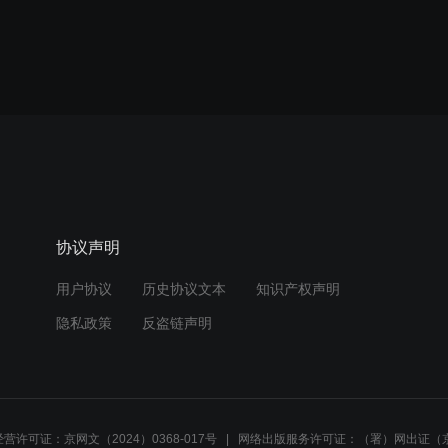
协议声明
用户协议
历史协议文本
知识产权声明
隐私政策
反盗链声明
营许可证：京网文（2024）0368-017号
网络出版服务许可证：（署）网出证（京