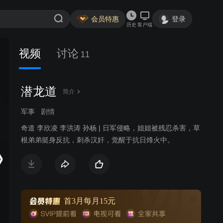
会员特惠
登录
历史
客户端
视频
讨论
11
潜龙道
简介
军事
剧情
奇道 李欣凌 李洪涛 孙杨 | 日军侵略，姐姐被残忍杀害，草
根弟弟挺身反抗，刺杀汉奸，觉醒于抗日烽火中。
首3月每月15元