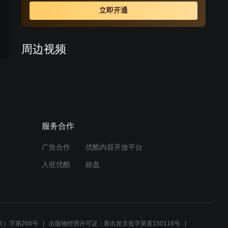
立即开通
周边视频
战乱中的女子，被迫在大院
里忍受高压生活
01:14
服务合作
郑怀水街头演讲惹风波，城
中谣言背后真相何在？
广告合作
优酷内容开放平台
01:28
入驻优酷
娱盘
紧急追查！郑怀水行踪曝
光，刺杀行动一触即发
00:37
）字第266号
出版物经营许可证：新出发京批字第直150118号