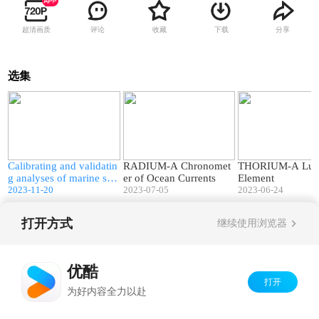
超清画质
评论
收藏
下载
分享
选集
5
02:48
02:57
o
Calibrating and validatin
RADIUM-A Chronomet
THORIUM-A Lum
pl
g analyses of marine sa
er of Ocean Currents
Element
mples
2023-11-20
2023-07-05
2023-06-24
打开方式
继续使用浏览器
Copyright©
2026
优酷 youku.com
版权所有
京ICP备06050721号-1
优酷
打开
为好内容全力以赴