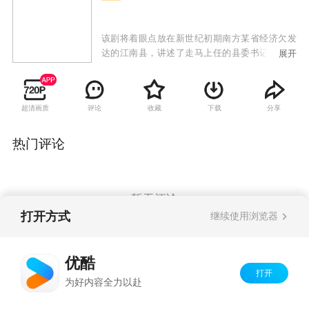
该剧将着眼点放在新世纪初期南方某省经济欠发
达的江南县，讲述了走马上任的县委书记严东雷
展开
与江南县领导班子，坚持“人民利益至上”的群众
观，在优化发展环境、加强党的基层组织建设、
开展效能革命、推进“生态文明”建设等一系列工
超清画质
评论
收藏
下载
分享
作中，坚持依靠广大人民群众，自觉加强“关键少
数”思想、 政治、作风建设，带领全县干部群众走
上共同发展道路的故事。
热门评论
暂无评论
打开方式
继续使用浏览器
Copyright©
2026
优酷 youku.com
版权所有
优酷
京ICP备06050721号-1
打开
为好内容全力以赴