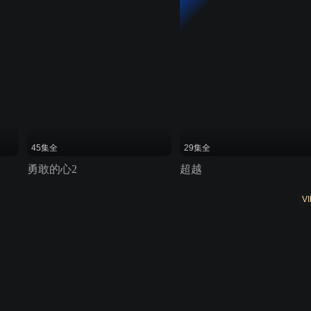
45集全
29集全
勇敢的心2
超越
VI