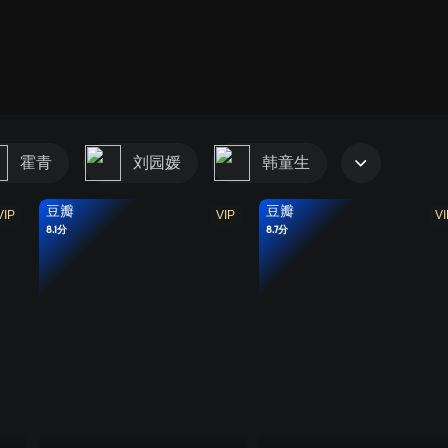
霍青
刘园媛
韩童生
豆瓣
豆瓣
VIP
VIP
VI
8.1分
8.7分