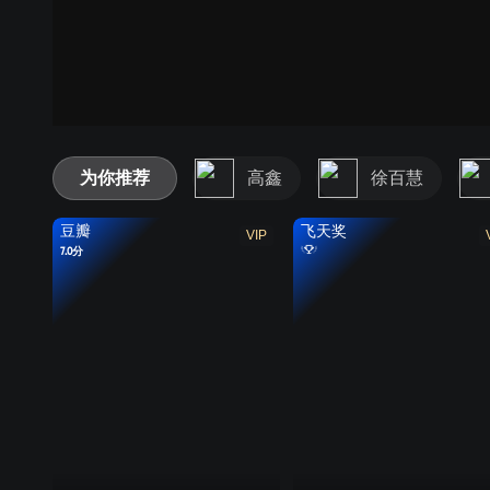
为你推荐
高鑫
徐百慧
豆瓣
飞天奖
VIP
7.0分