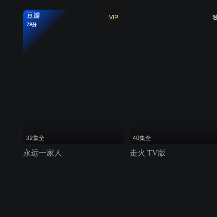
豆瓣
VIP
7.9分
32集全
40集全
永远一家人
走火 TV版