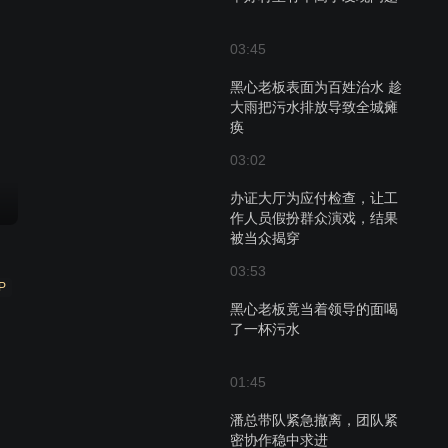
03:45
黑心老板表面为百姓治水 趁
大雨把污水排放导致全城瘫
痪
03:02
办证大厅为应付检查，让工
作人员假扮群众演戏，结果
被当众揭穿
03:53
P
黑心老板竟当着领导的面喝
了一杯污水
01:45
潘总带队紧急撤离，团队紧
密协作稳中求进