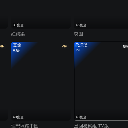
31集全
45集全
红旗渠
突围
豆瓣
飞天奖
VIP
VIP
独
8.2分
40集全
43集全
理想照耀中国
巡回检察组 TV版