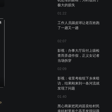
机还准的眼睛，为村驳回了
极大的损失
01:22
播
工作人员踢皮球让老百姓跑
了一趟又一趟
02:07
影视：办事大厅应付上级检
查而弄虚作假，正义女记者
当场拆穿
02:09
影视：省里考核组下乡来暗
访，结果刚来到一条河流就
发现了问题
01:40
P
黑心商家把死鸡苗卖给村民
幸好村里有个高手发现问题