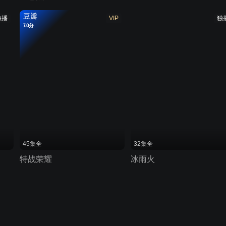
豆瓣
独播
VIP
独
7.0分
45集全
32集全
特战荣耀
冰雨火