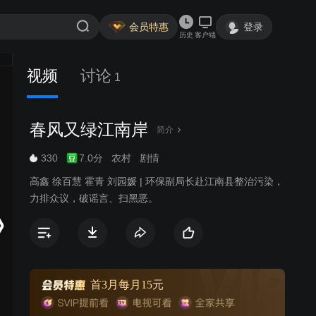
会员特惠
登录
历史
客户端
视频
讨论
1
春风又绿江南岸
简介
330
7.0分
农村
剧情
高鑫 徐百慧 霍青 刘园媛 | 环保副局长赴江南县整治污染，
力排众议，破谣言、扫黑恶。
首3月每月15元