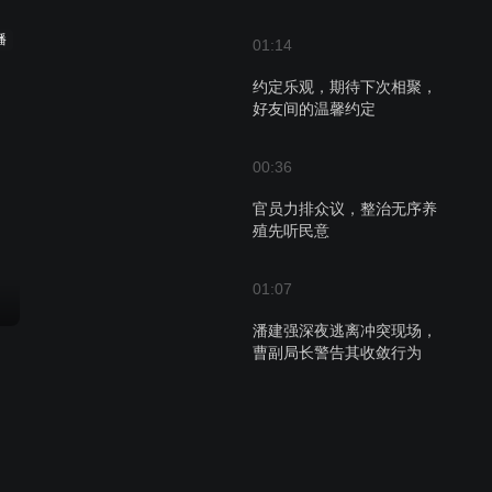
播
01:14
约定乐观，期待下次相聚，
好友间的温馨约定
00:36
官员力排众议，整治无序养
殖先听民意
01:07
潘建强深夜逃离冲突现场，
曹副局长警告其收敛行为
01:55
曹家继承人意外降生，夫妻
却因喜忧成陌路