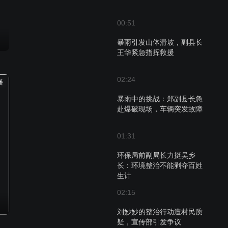
00:51
暴雨引发山体滑坡，副县长
王华紧急指挥救援
02:24
播
暴雨中的挑战：郑副县长急
赴爆破现场，车辆突发故障
01:31
环保局前副局长力挺吴乡
长：环境整治不能剥夺百姓
生计
02:15
刘妙妙的整治行动遭村民质
疑，宣传部引发争议