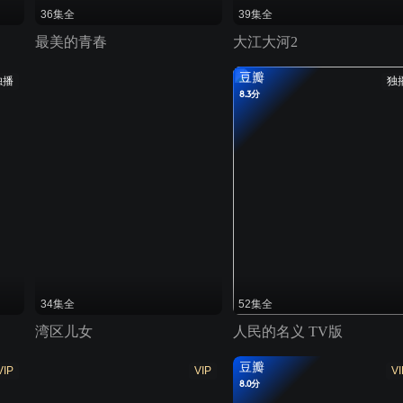
36集全
39集全
最美的青春
大江大河2
豆瓣
独播
独
8.3分
34集全
52集全
湾区儿女
人民的名义 TV版
豆瓣
VIP
VIP
VI
8.0分