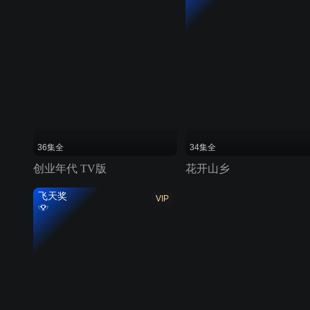
36集全
34集全
创业年代 TV版
花开山乡
飞天奖
VIP