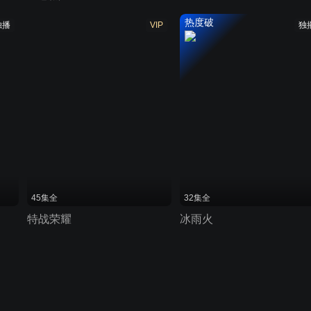
热度破
独播
VIP
独
45集全
32集全
特战荣耀
冰雨火