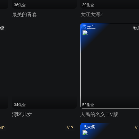
36集全
39集全
最美的青春
大江大河2
白玉兰
独播
独
34集全
52集全
湾区儿女
人民的名义 TV版
飞天奖
VIP
VIP
VI