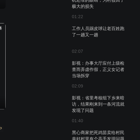
机还准的眼睛，为村驳回了
极大的损失
01:22
播
工作人员踢皮球让老百姓跑
了一趟又一趟
02:07
影视：办事大厅应付上级检
查而弄虚作假，正义女记者
当场拆穿
02:09
影视：省里考核组下乡来暗
访，结果刚来到一条河流就
发现了问题
01:40
P
黑心商家把死鸡苗卖给村民
幸好村里有个高手发现问题