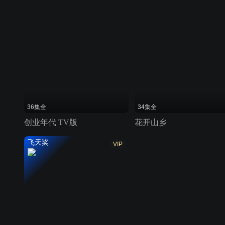
36集全
34集全
创业年代 TV版
花开山乡
飞天奖
VIP