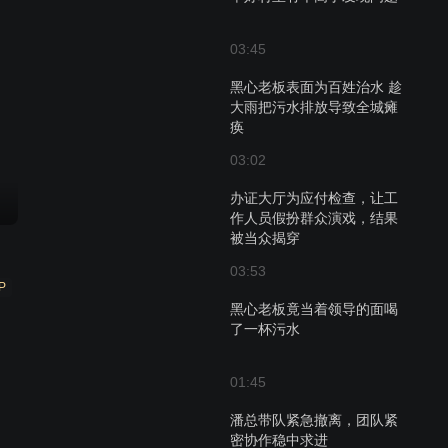
03:45
黑心老板表面为百姓治水 趁
大雨把污水排放导致全城瘫
痪
03:02
办证大厅为应付检查，让工
作人员假扮群众演戏，结果
被当众揭穿
03:53
P
黑心老板竟当着领导的面喝
了一杯污水
01:45
潘总带队紧急撤离，团队紧
密协作稳中求进