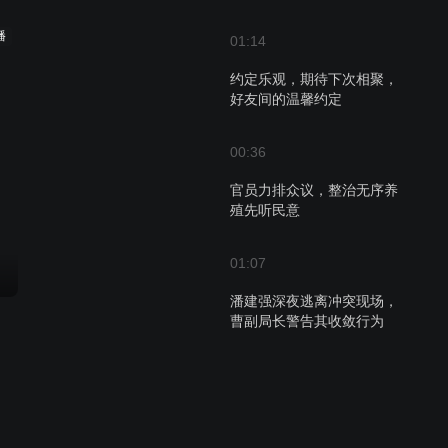
播
01:14
约定乐观，期待下次相聚，
好友间的温馨约定
00:36
官员力排众议，整治无序养
殖先听民意
01:07
潘建强深夜逃离冲突现场，
曹副局长警告其收敛行为
01:55
曹家继承人意外降生，夫妻
却因喜忧成陌路