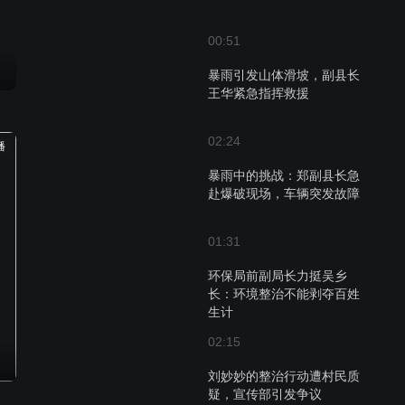
00:51
暴雨引发山体滑坡，副县长
王华紧急指挥救援
02:24
播
暴雨中的挑战：郑副县长急
赴爆破现场，车辆突发故障
01:31
环保局前副局长力挺吴乡
长：环境整治不能剥夺百姓
生计
02:15
刘妙妙的整治行动遭村民质
疑，宣传部引发争议