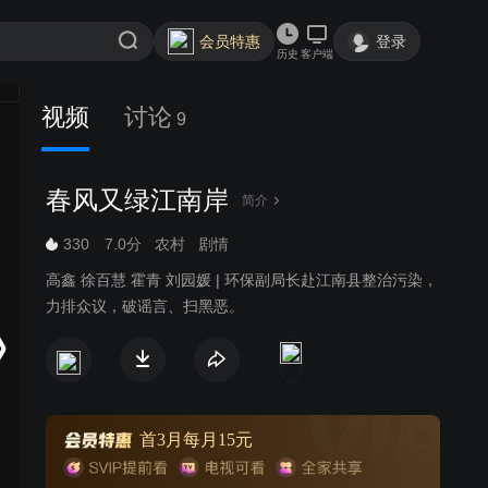
会员特惠
登录
历史
客户端
视频
讨论
9
春风又绿江南岸
简介
330
7.0分
农村
剧情
高鑫 徐百慧 霍青 刘园媛 | 环保副局长赴江南县整治污染，
力排众议，破谣言、扫黑恶。
首3月每月15元