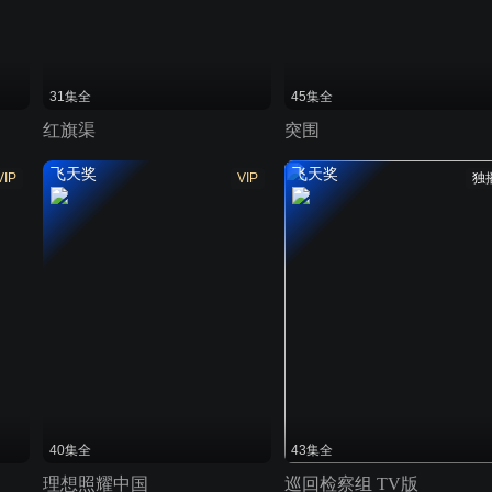
31集全
45集全
红旗渠
突围
飞天奖
飞天奖
VIP
VIP
独
40集全
43集全
理想照耀中国
巡回检察组 TV版