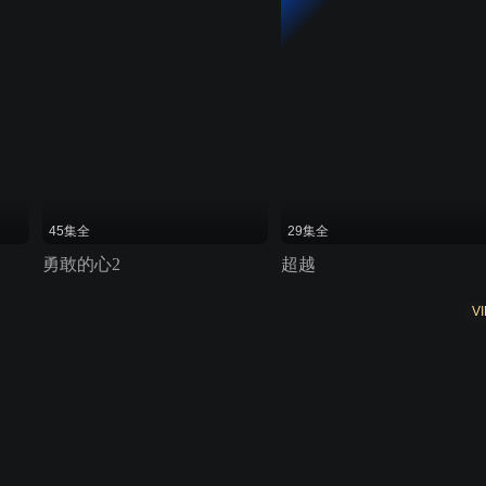
45集全
29集全
勇敢的心2
超越
VI