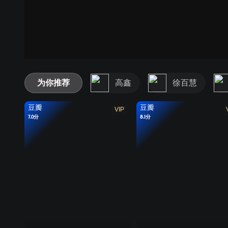
为你推荐
高鑫
徐百慧
豆瓣
豆瓣
VIP
7.0分
8.1分