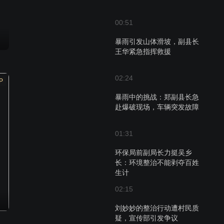
00:51
暴雨引发山体滑坡，副县长
王华紧急指挥救援
02:24
P
暴雨中的挑战：郑副县长急
赴爆破现场，车辆突发故障
01:31
环保局前副局长力挺吴乡
长：环境整治不能剥夺百姓
生计
02:15
刘妙妙的整治行动遭村民质
疑，宣传部引发争议