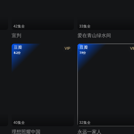
42集全
33集全
宣判
爱在青山绿水间
豆瓣
豆瓣
VIP
VI
8.2分
7.9分
40集全
32集全
理想照耀中国
永远一家人