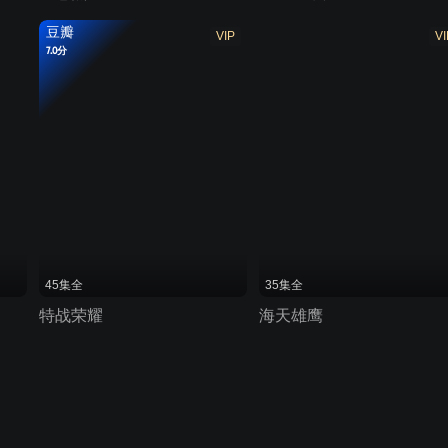
豆瓣
VIP
VI
7.0分
45集全
35集全
特战荣耀
海天雄鹰