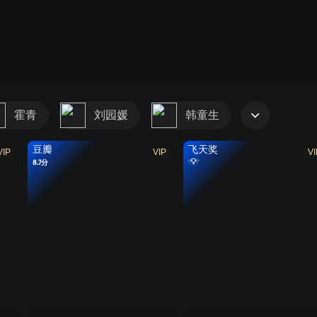
霍青
刘园媛
韩童生
豆瓣
飞天奖
VIP
VIP
VI
8.7分