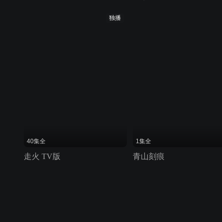
独播
40集全
1集全
走火 TV版
青山刻痕