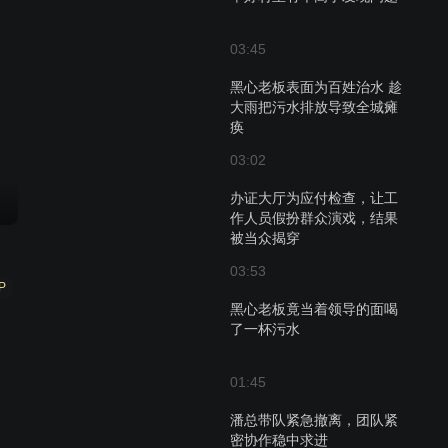
03:45
黑心老板表面为百姓治水 趁
大雨把污水排放导致全城瘫
痪
03:02
办证大厅为应付检查，让工
作人员假扮群众演戏，结果
被当众揭穿
03:53
P
黑心老板竟当着领导的面喝
了一杯污水
01:45
潘总带队紧急撤离，团队紧
密协作稳中求进