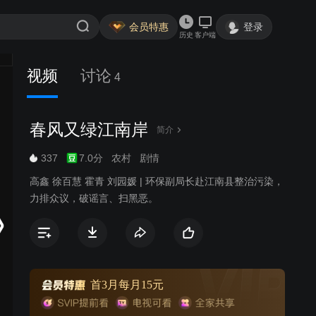
会员特惠
登录
历史
客户端
视频
讨论
4
春风又绿江南岸
简介
337
7.0分
农村
剧情
高鑫 徐百慧 霍青 刘园媛 | 环保副局长赴江南县整治污染，
力排众议，破谣言、扫黑恶。
首3月每月15元