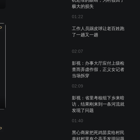
机还准的眼睛，为村驳回了
极大的损失
01:22
P
工作人员踢皮球让老百姓跑
了一趟又一趟
02:07
影视：办事大厅应付上级检
查而弄虚作假，正义女记者
当场拆穿
02:09
影视：省里考核组下乡来暗
访，结果刚来到一条河流就
发现了问题
01:40
P
黑心商家把死鸡苗卖给村民
幸好村里有个高手发现问题