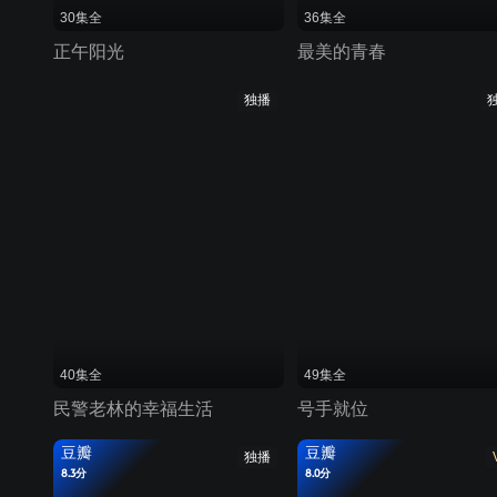
30集全
36集全
正午阳光
最美的青春
独播
40集全
49集全
民警老林的幸福生活
号手就位
豆瓣
豆瓣
独播
8.3分
8.0分