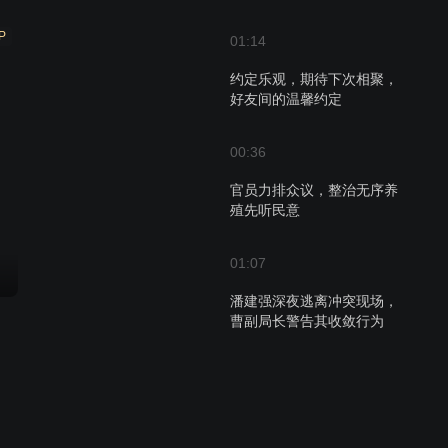
P
01:14
约定乐观，期待下次相聚，
好友间的温馨约定
00:36
官员力排众议，整治无序养
殖先听民意
01:07
潘建强深夜逃离冲突现场，
曹副局长警告其收敛行为
01:55
曹家继承人意外降生，夫妻
却因喜忧成陌路