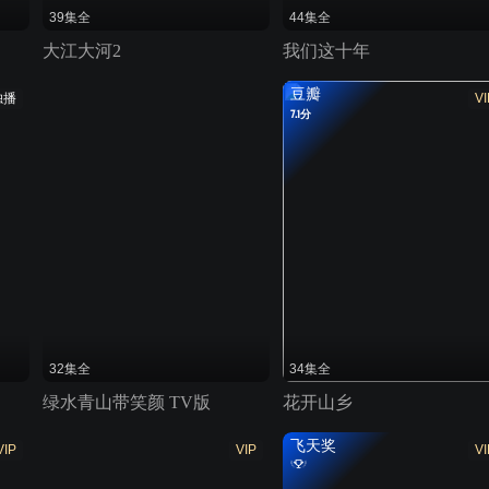
39集全
44集全
大江大河2
我们这十年
豆瓣
独播
VI
7.1分
32集全
34集全
绿水青山带笑颜 TV版
花开山乡
飞天奖
VIP
VIP
VI