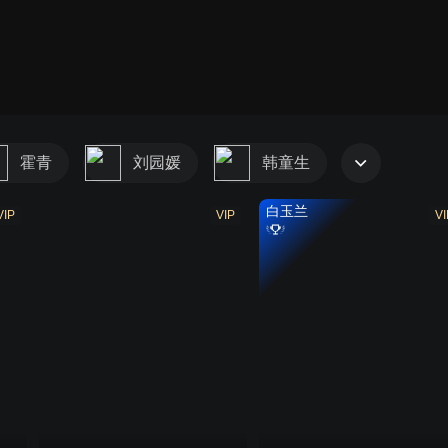
霍青
刘园媛
韩童生
白玉兰
VIP
VIP
VI