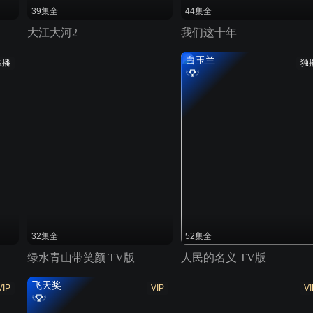
39集全
44集全
大江大河2
我们这十年
白玉兰
独播
独
32集全
52集全
绿水青山带笑颜 TV版
人民的名义 TV版
飞天奖
VIP
VIP
VI