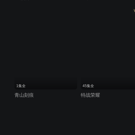
1集全
45集全
青山刻痕
特战荣耀