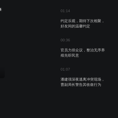
播
01:14
约定乐观，期待下次相聚，
好友间的温馨约定
00:36
官员力排众议，整治无序养
殖先听民意
01:07
潘建强深夜逃离冲突现场，
曹副局长警告其收敛行为
01:55
曹家继承人意外降生，夫妻
却因喜忧成陌路