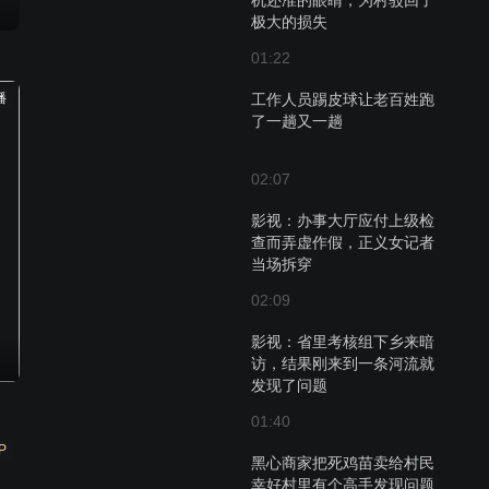
机还准的眼睛，为村驳回了
极大的损失
01:22
播
工作人员踢皮球让老百姓跑
了一趟又一趟
02:07
影视：办事大厅应付上级检
查而弄虚作假，正义女记者
当场拆穿
02:09
影视：省里考核组下乡来暗
访，结果刚来到一条河流就
发现了问题
01:40
P
黑心商家把死鸡苗卖给村民
幸好村里有个高手发现问题