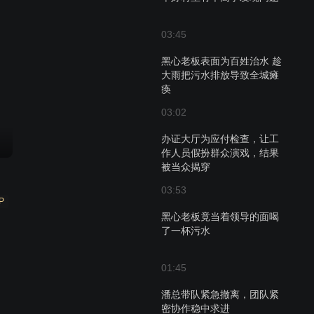
03:45
黑心老板表面为百姓治水 趁
大雨把污水排放导致全城瘫
痪
03:02
办证大厅为应付检查，让工
作人员假扮群众演戏，结果
被当众揭穿
03:53
P
黑心老板竟当着领导的面喝
了一杯污水
01:45
潘总带队紧急撤离，团队紧
密协作稳中求进