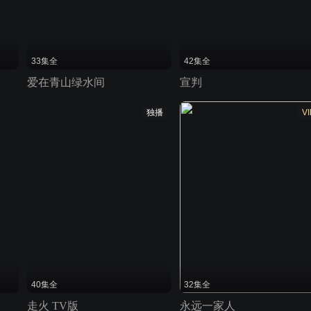
33集全
42集全
爱在青山绿水间
宣判
独播
VI
40集全
32集全
走火 TV版
永远一家人