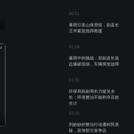
00:51
暴雨引发山体滑坡，副县长
王华紧急指挥救援
02:24
P
暴雨中的挑战：郑副县长急
赴爆破现场，车辆突发故障
01:31
环保局前副局长力挺吴乡
长：环境整治不能剥夺百姓
生计
02:15
刘妙妙的整治行动遭村民质
疑，宣传部引发争议