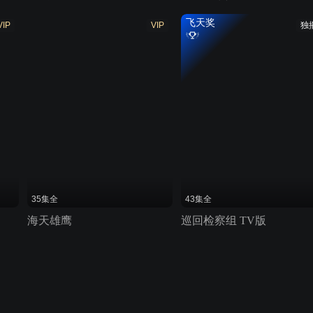
飞天奖
VIP
VIP
独
35集全
43集全
海天雄鹰
巡回检察组 TV版