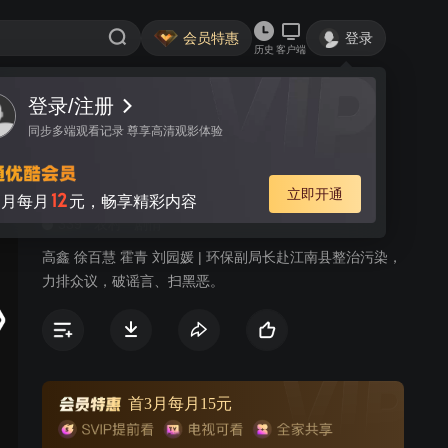
会员特惠
登录
历史
客户端
登录/注册
视频
讨论
2
同步多端观看记录 尊享高清观影体验
春风又绿江南岸
简介
立即开通
12
月每月
元，畅享精彩内容
339
农村
剧情
高鑫 徐百慧 霍青 刘园媛 | 环保副局长赴江南县整治污染，
力排众议，破谣言、扫黑恶。
首3月每月15元