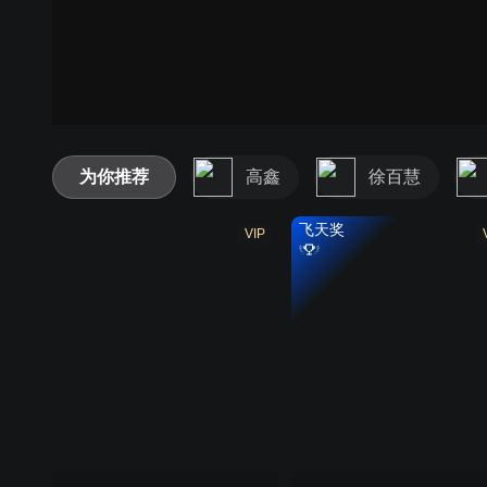
为你推荐
高鑫
徐百慧
飞天奖
VIP