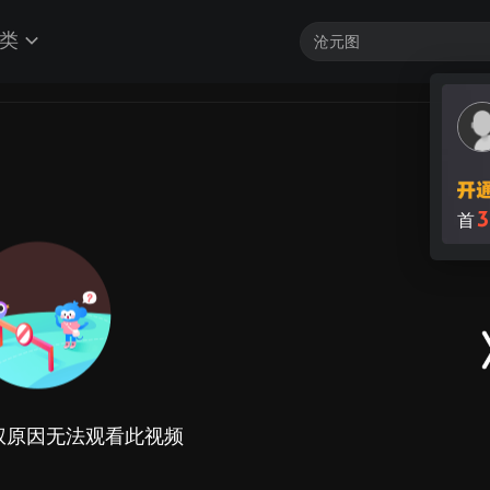
类
3
首
权原因无法观看此视频