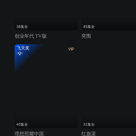
36集全
45集全
创业年代 TV版
突围
飞天奖
VIP
40集全
31集全
理想照耀中国
红旗渠