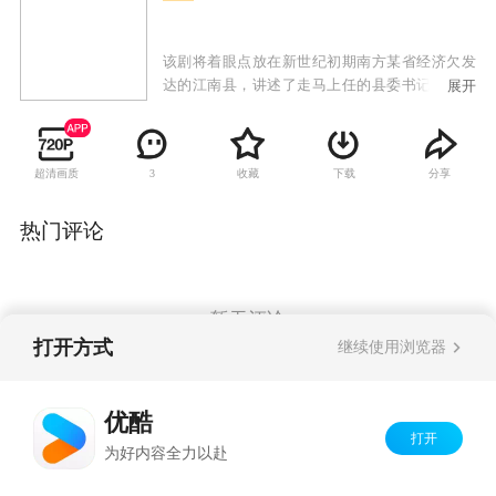
该剧将着眼点放在新世纪初期南方某省经济欠发
达的江南县，讲述了走马上任的县委书记严东雷
展开
与江南县领导班子，坚持“人民利益至上”的群众
观，在优化发展环境、加强党的基层组织建设、
开展效能革命、推进“生态文明”建设等一系列工
超清画质
收藏
下载
分享
3
作中，坚持依靠广大人民群众，自觉加强“关键少
数”思想、 政治、作风建设，带领全县干部群众走
上共同发展道路的故事。
热门评论
暂无评论
打开方式
继续使用浏览器
Copyright©
2026
优酷 youku.com
版权所有
优酷
京ICP备06050721号-1
打开
为好内容全力以赴