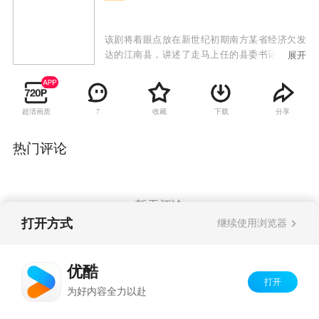
该剧将着眼点放在新世纪初期南方某省经济欠发
达的江南县，讲述了走马上任的县委书记严东雷
展开
与江南县领导班子，坚持“人民利益至上”的群众
观，在优化发展环境、加强党的基层组织建设、
开展效能革命、推进“生态文明”建设等一系列工
超清画质
收藏
下载
分享
7
作中，坚持依靠广大人民群众，自觉加强“关键少
数”思想、 政治、作风建设，带领全县干部群众走
上共同发展道路的故事。
热门评论
暂无评论
打开方式
继续使用浏览器
Copyright©
2026
优酷 youku.com
版权所有
优酷
京ICP备06050721号-1
打开
为好内容全力以赴