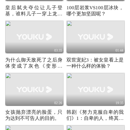
皇后弑夫夺位让儿子登
100层岩浆VS100层冰块，
基，谁料儿子一穿上龙袍
哪个更加坚固呢？
后，却让她笑不出来
03:35
01:44
为什么御天敌死了之后身
双世宠妃3：被女皇看上是
体变成了灰色《变形金
一种什么样的体验？
刚：起源》
02:26
19:35
女孩抛弃漂亮的脸蛋，只
韩剧《努力克服自卑的我
为达到不可告人的目的。
们》1：自卑的人，终其一
生都在等一个懂自己的