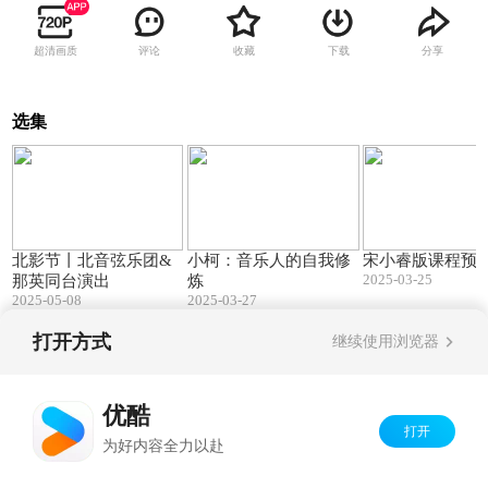
超清画质
评论
收藏
下载
分享
选集
00:42
01:44
北影节丨北音弦乐团&
小柯：音乐人的自我修
宋小睿版课程预
2025-03-25
那英同台演出
炼
2025-05-08
2025-03-27
打开方式
继续使用浏览器
Copyright©
2026
优酷 youku.com
版权所有
京ICP备06050721号-1
优酷
打开
为好内容全力以赴