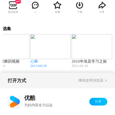
超清画质
收藏
下载
分享
2
选集
03:00
05:05
05:18
能量舞蹈视频
心舞
2010年埃及学习之旅
1-24
2013-09-29
2011-01-10
打开方式
继续使用浏览器
Copyright©
2026
优酷 youku.com
版权所有
京ICP备06050721号-1
优酷
打开
为好内容全力以赴