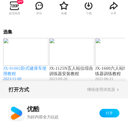
超清画质
评论
收藏
下载
分享
选集
8
02:25
11:13
教
JX-S1002卧式健身车使
JX-1125N五人站位综合
JX-1600六人站
用教程
训练器安装教程
练器训练教程
2023-11-08
2023-09-28
2021-06-21
打开方式
继续使用浏览器
Copyright©
2026
优酷 youku.com
版权所有
京ICP备06050721号-1
优酷
打开
为好内容全力以赴