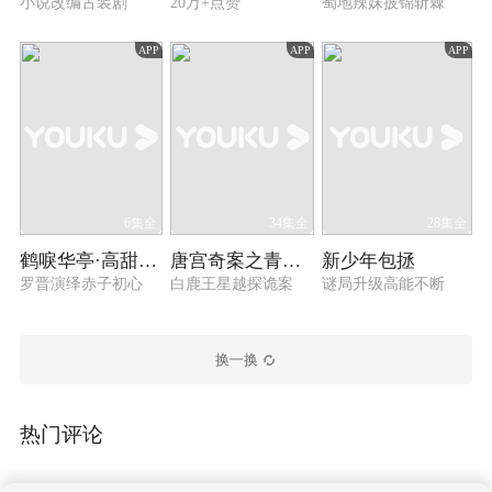
小说改编古装剧
20万+点赞
蜀地辣妹披锦斩棘
APP
APP
APP
6集全
34集全
28集全
鹤唳华亭·高甜番外
唐宫奇案之青雾风鸣
新少年包拯
罗晋演绎赤子初心
白鹿王星越探诡案
谜局升级高能不断
换一换
热门评论