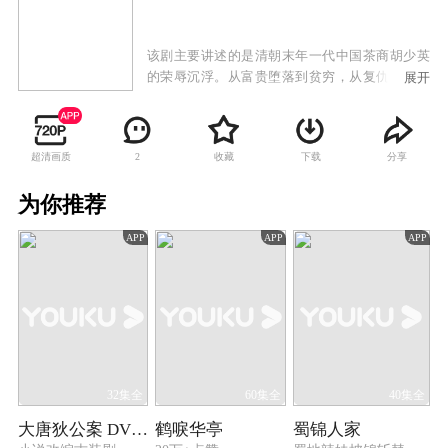
该剧主要讲述的是清朝末年一代中国茶商胡少英
的荣辱沉浮。从富贵堕落到贫穷，从复仇到对仇
展开
恨释怀，胡少英经历了世间的坎坷，心灵的折
磨。该剧以安化黑茶为线索，交织一代茶商的爱
恨情仇，在广阔的历史文化背景下，刻画人道、
超清画质
收藏
下载
分享
2
商道与茶道。
为你推荐
APP
APP
APP
32集全
60集全
40集全
大唐狄公案 DVD版
鹤唳华亭
蜀锦人家