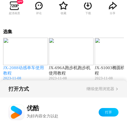
超清画质
评论
收藏
下载
分享
选集
0
03:25
03:19
JX-2088动感单车使用
JX-696A跑步机跑步机
JX-S1003椭圆
教程
使用教程
程
2023-11-08
2023-11-08
2023-11-08
打开方式
继续使用浏览器
Copyright©
2026
优酷 youku.com
版权所有
京ICP备06050721号-1
优酷
打开
为好内容全力以赴