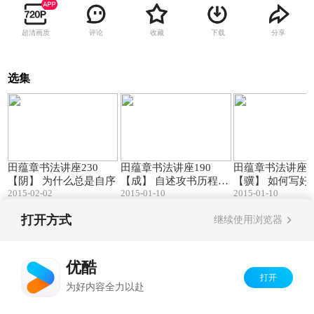
超清画质
评论
收藏
下载
分享
选集
29:05
49:02
田蕴章书法讲座230
田蕴章书法讲座190
田蕴章书法讲座1
【阴】 为什么总是自序
【成】 自述攻书历程
【骥】 如何写好
2015-02-02
2015-01-10
2015-01-10
(一)
字
打开方式
继续使用浏览器
Copyright©
2026
优酷 youku.com
版权所有
京ICP备06050721号-1
优酷
打开
为好内容全力以赴