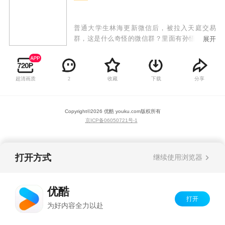
普通大学生林海更新微信后，被拉入天庭交易
群，这是什么奇怪的微信群？里面有孙悟空猪八
展开
戒，还有嫦娥和玉皇大帝？不会都是骗子吧？但
是林海想不到的是，他们居然可以交易各种神丹
妙药，让原本平凡低调的林海，摇身一变成为了
超清画质
收藏
下载
分享
2
实力高强的救世主！从此他的人生变得多姿多
彩，正义善良的他也为城市的安宁献出自己的力
量！
Copyright©
2026
优酷 youku.com
版权所有
京ICP备06050721号-1
打开方式
继续使用浏览器
优酷
打开
为好内容全力以赴