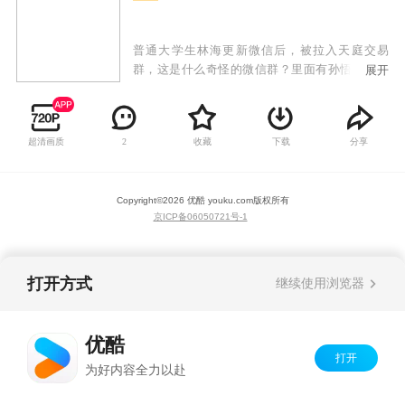
普通大学生林海更新微信后，被拉入天庭交易
群，这是什么奇怪的微信群？里面有孙悟空猪八
展开
戒，还有嫦娥和玉皇大帝？不会都是骗子吧？但
是林海想不到的是，他们居然可以交易各种神丹
妙药，让原本平凡低调的林海，摇身一变成为了
超清画质
收藏
下载
分享
2
实力高强的救世主！从此他的人生变得多姿多
彩，正义善良的他也为城市的安宁献出自己的力
量！
Copyright©
2026
优酷 youku.com
版权所有
京ICP备06050721号-1
打开方式
继续使用浏览器
优酷
打开
为好内容全力以赴