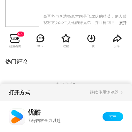
高晋坚与李浩扬原本同是飞虎队的精英，两人曾
视对方为出生入死的好兄弟，并且得到飞虎队的
展开
上司上官天欣赏，传授枪法，成为射击高手。可
是，由于两人性格大相迳庭，并且在警队内各自
遇上不同际遇，双方关系由此开始出现裂痕。李
超清画质
收藏
下载
分享
3117
浩扬每次射杀目标几乎是完美无瑕，行事干净利
落，使高晋坚察觉到犯罪世界里存在著一个本领
高强的高手。同时，高晋坚察觉对方每每将警队
热门评论
克制在股掌之中，有感此人不除，必成警队和社
会大患，于是决心要找出此人，绳之于法。高晋
坚和李浩扬表面上已事过境迁，依然是要好的朋
友，但其实李浩扬对高晋坚仍耿耿于怀，认定高
暂无评论
晋坚当日是出于妒嫉而指控自己，因此要向高晋
打开方式
继续使用浏览器
坚证明自己才是最出色的狙击手。昔日兄弟各走
异端，隐隐然埋下了同门对决的伏线。
Copyright©
2026
优酷 youku.com
版权所有
优酷
京ICP备06050721号-1
打开
为好内容全力以赴