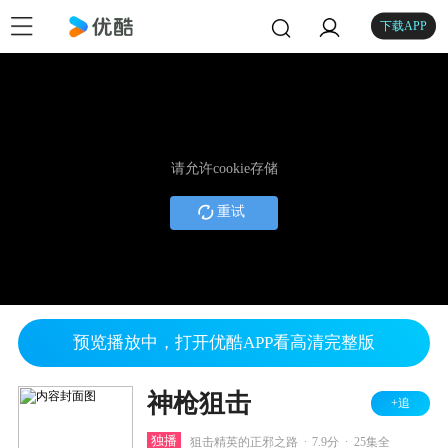
下载APP
请允许cookie存储
重试
预览播放中，打开优酷APP看高清完整版
神枪狙击
+追
.
.
独播
狙击精英的正邪之路
7.9分
25集全