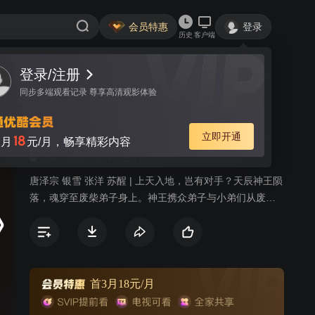
会员特惠
登录
历史
客户端
登录/注册
视频
讨论
9
同步多端观看记录 尊享高清观影体验
九霄帝神 第3季
简介
立即开通
18
月
元/月，畅享精彩内容
460
热血
格斗
玄幻
唐泽宗 银雪 张洋 苏醒 | 上天入地，岂有对手？天辰神王陨
落，魂穿至废柴弟子身上。神王携众弟子与小弟们从废墟
中奋起，不畏强权、战天斗地，开始自我救赎。神王发出
霸气的最强音：待我回归九霄，必以神血开苍天！
首3月18元/月