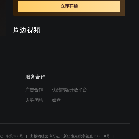
立即开通
周边视频
陈辰低调参加清风宴，被人
挑衅让徒弟们出手
01:08
服务合作
陈辰得到捌流火，并带徒弟
一起闯荡
广告合作
优酷内容开放平台
01:03
入驻优酷
娱盘
陈晨被人瞧不起，愤然出手
直接获胜
01:21
）字第266号
出版物经营许可证：新出发京批字第直150118号