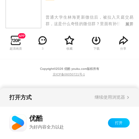
普通大学生林海更新微信后，被拉入天庭交易
群，这是什么奇怪的微信群？里面有孙悟空猪八
展开
戒，还有嫦娥和玉皇大帝？不会都是骗子吧？但
是林海想不到的是，他们居然可以交易各种神丹
妙药，让原本平凡低调的林海，摇身一变成为了
超清画质
收藏
下载
分享
3
实力高强的救世主！从此他的人生变得多姿多
彩，正义善良的他也为城市的安宁献出自己的力
量！
Copyright©
2026
优酷 youku.com
版权所有
京ICP备06050721号-1
打开方式
继续使用浏览器
优酷
打开
为好内容全力以赴