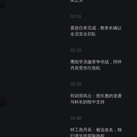
狱之灾
02:51
紧急任务完成，教务长确认
全员安全归队
02:15
鹰组学员徽章争夺战，同伴
丹辰受伤引危机
02:29
特训营风云：曾玖雅的逆袭
与科长的暗中支持
01:58
特工燕丹辰：被迫改名，独
行求生的冒险旅程