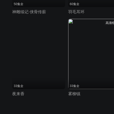
50集全
60集全
神雕续记·侠骨传薪
羽毛耳环
高清
33集全
33集全
夜来香
雾柳镇