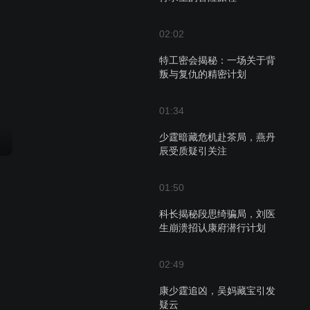
02:02
特工密会揭秘：一场关于背
叛与复仇的精密计划
01:34
少霆暗藏危机赴茶局，燕丹
辰受质疑引关注
01:50
科长揭秘段思绮骗局，刘医
生崩溃招认康府潜行计划
02:49
康少霆追凶，吴妈藏宝引发
疑云