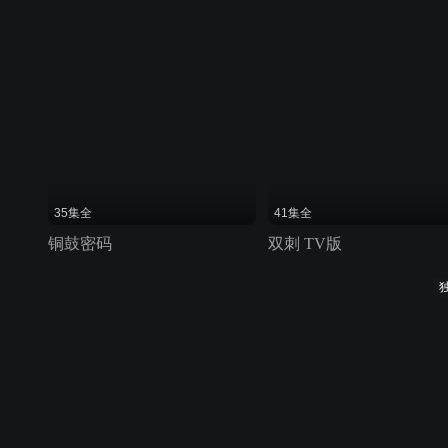
35集全
41集全
铜鼓密码
双刺 TV版