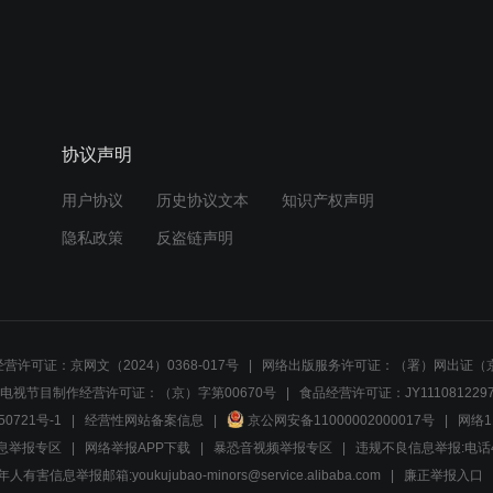
协议声明
用户协议
历史协议文本
知识产权声明
隐私政策
反盗链声明
营许可证：京网文（2024）0368-017号
网络出版服务许可证：（署）网出证（京
电视节目制作经营许可证：（京）字第00670号
食品经营许可证：JY1110812297
50721号-1
经营性网站备案信息
京公网安备11000002000017号
网络1
息举报专区
网络举报APP下载
暴恐音视频举报专区
违规不良信息举报:电话40081
人有害信息举报邮箱:youkujubao-minors@service.alibaba.com
廉正举报入口