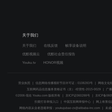
关于我们
关于我们
在线反馈
帧享设备说明
优酷视频云
优酷社会责任报告
Youku.tv
HONOR视频
营业执照
信息网络传播视听节目许可证：0108283号
网络文化经
互联网药品信息服务资格证书（京）-经营性-2015-0029
广播
©2006-现在 Youku.com 版权所有
京ICP证060288号
京ICP备060
扫黄打非举报入口
中国互联网举报中心
网上有害信
网络内容从业者违规举报：youkujubao-zx@alibaba-inc.com
未成年