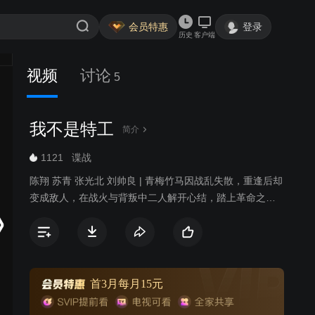
会员特惠
登录
历史
客户端
视频
讨论
5
我不是特工
简介
1121
谍战
陈翔 苏青 张光北 刘帅良 | 青梅竹马因战乱失散，重逢后却
变成敌人，在战火与背叛中二人解开心结，踏上革命之
路。
首3月每月15元