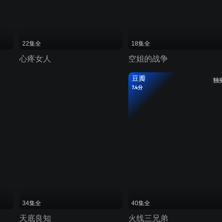
22集全
18集全
心疼女人
空姐的战争
豆瓣
独
7.4分
34集全
40集全
天底良知
火线三兄弟