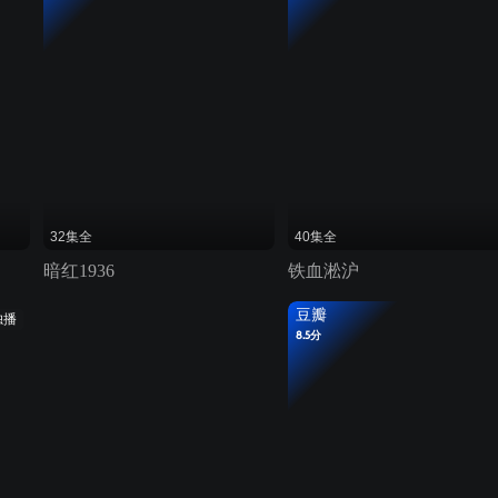
32集全
40集全
暗红1936
铁血淞沪
豆瓣
独播
8.5分