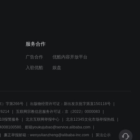
01:36
特工思绮密报康司令，秘密
调查藏金线索
服务合作
01:21
广告合作
优酷内容开放平台
紧张集结！学生们迅速完成
任务迎接挑战
入驻优酷
娱盘
02:15
曾玖雅斩断生死，特训营新
成员诞生！
）字第266号
出版物经营许可证：新出发京批字第直150118号
6214
互联网宗教信息服务许可证：京（2022）0000083
01:43
10报警服务
北京互联网举报中心
北京12345文化市场举报热线
00580、邮箱youkujubao@service.alibaba.com
燕丹辰加入特工训练营，飞
姐成导师，曾玖雅威胁报复
廉正举报邮箱：wenyulianzheng@alibaba-inc.com
算法公示