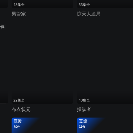
48集全
33集全
男管家
惊天大迷局
经典
22集全
40集全
布衣状元
操纵者
豆瓣
豆瓣
7.0分
7.5分