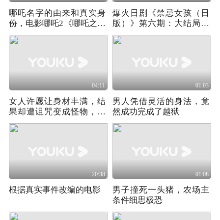
哪吒名字的由来和真实身
爆火日剧《禁忌女孩（日
份，电影哪吒2《哪吒之魔
版）》第六期：大结局来
童闹海》
了
04:11
01:03
女人许愿让身材丰满，结
男人凭借灵活的身法，竟
果却遭诅咒变成怪物，最
然成功完成了越狱
后简直头皮发麻
20:38
01:08
根据真实事件改编的电影
男子撞死一头猪，农场主
条件细思极恐