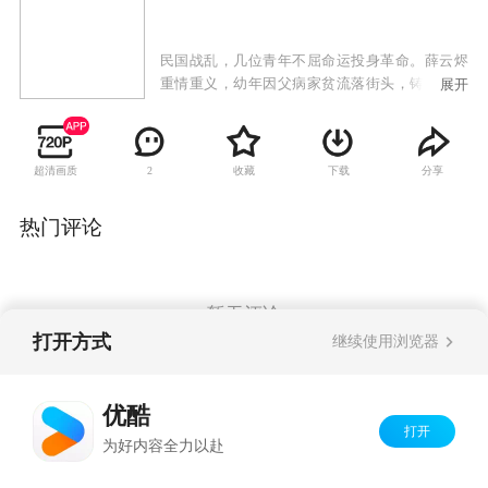
民国战乱，几位青年不屈命运投身革命。薛云烬
重情重义，幼年因父病家贫流落街头，铸就极端
展开
性格。段思绮善良，想过平凡生活，与薛云烬青
梅竹马。两人因灾祸失散，十年后重逢，薛云烬
被师傅蒙蔽陷害段思绮。段思绮被迫参加特工训
超清画质
收藏
下载
分享
2
练营，不屈抗争后因母被绑妥协。毕业后段思绮
接近少帅，在康府遇杜子岗，杜子岗已入党且身
负策反使命。在杜子岗和蔡小鱼引导下，段思绮
热门评论
认识到国共差别，加入共产党走上革命道路。
暂无评论
打开方式
继续使用浏览器
Copyright©
2026
优酷 youku.com
版权所有
优酷
京ICP备06050721号-1
打开
为好内容全力以赴