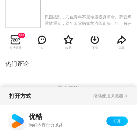
民国战乱，几位青年不屈命运投身革命。薛云烬
重情重义，幼年因父病家贫流落街头，铸就极端
展开
性格。段思绮善良，想过平凡生活，与薛云烬青
梅竹马。两人因灾祸失散，十年后重逢，薛云烬
被师傅蒙蔽陷害段思绮。段思绮被迫参加特工训
超清画质
收藏
下载
分享
6
练营，不屈抗争后因母被绑妥协。毕业后段思绮
接近少帅，在康府遇杜子岗，杜子岗已入党且身
负策反使命。在杜子岗和蔡小鱼引导下，段思绮
热门评论
认识到国共差别，加入共产党走上革命道路。
暂无评论
打开方式
继续使用浏览器
Copyright©
2026
优酷 youku.com
版权所有
优酷
京ICP备06050721号-1
打开
为好内容全力以赴