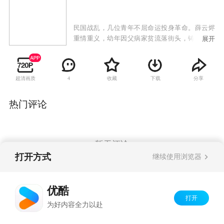
民国战乱，几位青年不屈命运投身革命。薛云烬
重情重义，幼年因父病家贫流落街头，铸就极端
展开
性格。段思绮善良，想过平凡生活，与薛云烬青
梅竹马。两人因灾祸失散，十年后重逢，薛云烬
被师傅蒙蔽陷害段思绮。段思绮被迫参加特工训
超清画质
收藏
下载
分享
4
练营，不屈抗争后因母被绑妥协。毕业后段思绮
接近少帅，在康府遇杜子岗，杜子岗已入党且身
负策反使命。在杜子岗和蔡小鱼引导下，段思绮
热门评论
认识到国共差别，加入共产党走上革命道路。
暂无评论
打开方式
继续使用浏览器
Copyright©
2026
优酷 youku.com
版权所有
优酷
京ICP备06050721号-1
打开
为好内容全力以赴