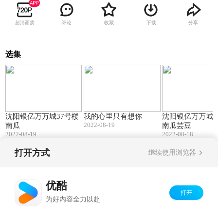
超清画质
评论
收藏
下载
分享
选集
07:28
07:27
沈阳银亿万万城37号楼
我的心里只有想你
沈阳银亿万万城3
2022-08-19
南瓜
南瓜芸豆
2022-08-19
2022-08-18
打开方式
继续使用浏览器
Copyright©
2026
优酷 youku.com
版权所有
京ICP备06050721号-1
优酷
打开
为好内容全力以赴