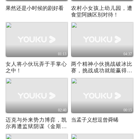
果然还是小时候的剧好看
农村小女孩上幼儿园，遭
食堂阿姨区别对待！
01:13
04:37
女人将小伙玩弄于手掌心
两个精神小伙挑战破冰比
之中！
赛，挑战成功就能赢得所
有奖品
02:40
00:15
迈克与外来势力博弈，凯
当孟子义想逗曾舜晞
尔再遭监狱阴谋《金斯敦
市长》第四季02