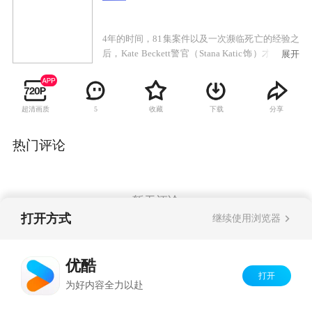
4年的时间，81集案件以及一次濒临死亡的经验之
后，Kate Beckett警官（Stana Katic饰）才终于和
展开
畅销书作家Richard Castle（Nathan Fillion饰）在
感情上同步而走到了一起。但他们有一个不得不
面对的现实就是纽约警局一个不成文的规定：不
超清画质
收藏
下载
分享
5
允许同事之间谈恋爱。怎么隐藏二人的甜蜜在稍
后的剧情中更为棘手，周末Castle拐带Beckett来
到他汉普郡的别院，想过二人世界，结果谋杀案
热门评论
如影随形纠缠着他们。不过外因可不是纠缠他们
的唯一问题来源。Andrew说：“他还是那个长不大
的老男孩，她呢，又个性执拗，他们还有很多事
情需要相互磨合，有很多的小秘密要一点点坦
暂无评论
白。”
打开方式
继续使用浏览器
Copyright©
2026
优酷 youku.com
版权所有
优酷
京ICP备06050721号-1
打开
为好内容全力以赴