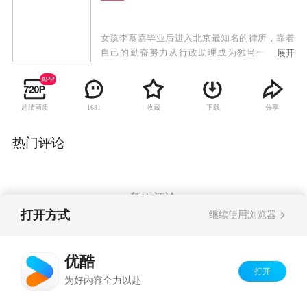
女孩李慕嘉毕业后进入北京最知名的律所，靠着
自己的勤奋努力从行政助理成为独当一面的律
展开
师。结识商场精英黎光，飞速成长的同时两人的
感情也几经波折；闺蜜田蓉毕业求职未果，误打
误撞成为房产中介，与北京男孩李万兵仓促结
超清画质
收藏
下载
分享
1681
婚，在婚后职业和感情都遭受了巨大考验；两人
遭遇种种挫折但找到了心之所向。从2007到2019
年，女孩们对人生的追求和希望在现实中身不由
热门评论
己地改变了模样，庆幸的是十年的磨砺最终还是
求得了人生的向阳面，得以一路朝阳。
暂无评论
打开方式
继续使用浏览器
Copyright©
2026
优酷 youku.com
版权所有
优酷
京ICP备06050721号-1
打开
为好内容全力以赴