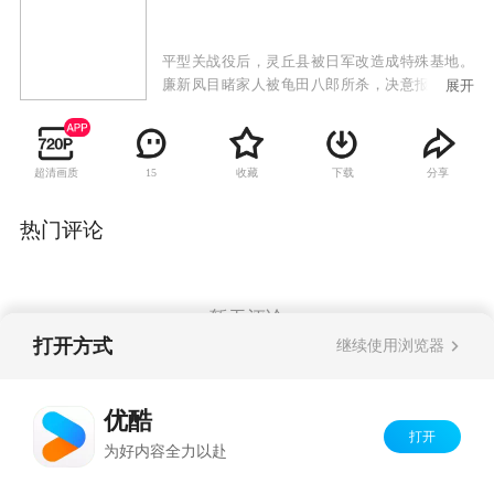
平型关战役后，灵丘县被日军改造成特殊基地。
廉新凤目睹家人被龟田八郎所杀，决意报仇，她
展开
与义勇队首领关飞合作，打得鬼子心寒。龟田八
郎与特高课“夜鹰王” 与廉新凤斗智斗勇。关飞与
新廉凤相爱，但为掩护廉新凤牺牲。廉新凤前恋
超清画质
收藏
下载
分享
15
人，晋绥军连长李清林入山，欲把义勇队改编为
晋绥军。115师排长钟国明劝说新廉凤参加八路
军，军统极力拉拢新廉凤，龟田八郎与“夜鹰
热门评论
王”则萝卜与大棒齐下。在李清林的感情攻势下，
廉新凤带队投奔晋绥军，成立“神凤营”。廉新凤
殚精竭虑，把义勇队、晋绥军、八路军、军统联
合起来，摧毁了日军弹药储库、化学武器秘密基
暂无评论
地等，为中国抗战作出特殊贡献。廉新凤在一次
打开方式
继续使用浏览器
任务中被围，晋绥军援兵不至，李清林重伤，廉
新凤与他在战场上举行悲壮的婚礼。在钟国明的
Copyright©
2026
优酷 youku.com
版权所有
开导下，廉新凤彻底明白国恨大于家仇的道理，
优酷
京ICP备06050721号-1
带队伍参加了八路军。
打开
为好内容全力以赴