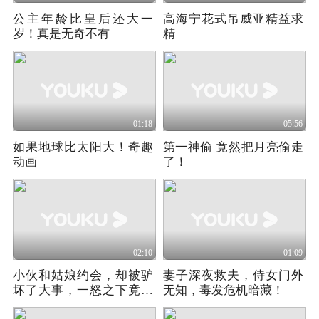
公主年龄比皇后还大一
高海宁花式吊威亚精益求
岁！真是无奇不有
精
01:18
05:56
如果地球比太阳大！奇趣
第一神偷 竟然把月亮偷走
动画
了！
02:10
01:09
小伙和姑娘约会，却被驴
妻子深夜救夫，侍女门外
坏了大事，一怒之下竟和
无知，毒发危机暗藏！
驴杠上！2