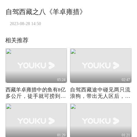
自驾西藏之八《羊卓雍措》
2023-08-28 14:50
相关推荐
05:24
02:47
西藏羊卓雍措中的鱼有8亿
自驾西藏途中碰见两只流
多公斤，徒手就可捞到，
浪狗，带出无人区后，在
为何无人敢吃？
车上生了两窝小狗
01:29
01:21