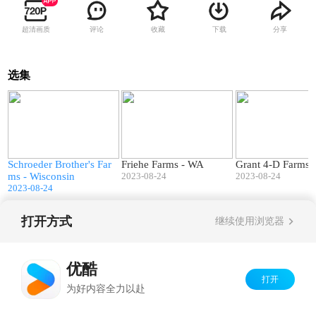
超清画质
评论
收藏
下载
分享
选集
7
06:14
06:25
Schroeder Brother's Far
Friehe Farms - WA
Grant 4-D Farms
ms - Wisconsin
2023-08-24
2023-08-24
2023-08-24
打开方式
继续使用浏览器
Copyright©
2026
优酷 youku.com
版权所有
京ICP备06050721号-1
优酷
打开
为好内容全力以赴