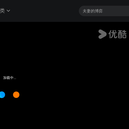
类
加载中...