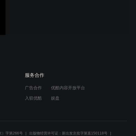
男生三重唱《把一切献给
党》
情景舞蹈《烛光里的妈妈》
服务合作
广告合作
优酷内容开放平台
旗袍舞蹈《国色天香》
入驻优酷
娱盘
舞蹈《做你的雪莲》
）字第266号
出版物经营许可证：新出发京批字第直150118号