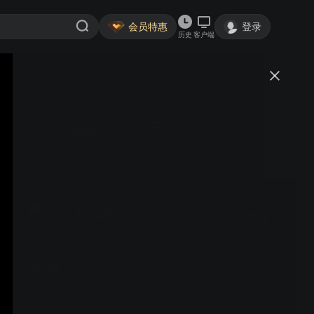
会员特惠
登录
历史
客户端
视频
讨论
自驾西藏之二《天路、姊妹湖》
新金陵先进年
关注
83粉丝
视频
女生独唱《节日快乐》