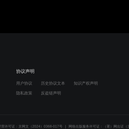
协议声明
用户协议
历史协议文本
知识产权声明
隐私政策
反盗链声明
营许可证：京网文（2024）0368-017号
网络出版服务许可证：（署）网出证（京