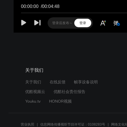
关于我们
关于我们
在线反馈
帧享设备说明
优酷视频云
优酷社会责任报告
Youku.tv
HONOR视频
营业执照
信息网络传播视听节目许可证：0108283号
网络文化经