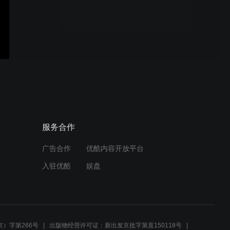
飞利浦全局护眼吸顶灯V9-
方灯60s-横版
昕诺飞循环经济照明
work with sportify
服务合作
广告合作
优酷内容开放平台
入驻优酷
娱盘
sync with music
）字第266号
出版物经营许可证：新出发京批字第直150118号