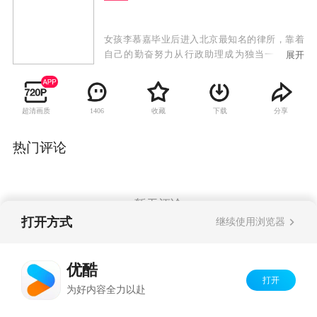
女孩李慕嘉毕业后进入北京最知名的律所，靠着
自己的勤奋努力从行政助理成为独当一面的律
展开
师。结识商场精英黎光，飞速成长的同时两人的
感情也几经波折；闺蜜田蓉毕业求职未果，误打
误撞成为房产中介，与北京男孩李万兵仓促结
超清画质
收藏
下载
分享
1406
婚，在婚后职业和感情都遭受了巨大考验；两人
遭遇种种挫折但找到了心之所向。从2007到2019
年，女孩们对人生的追求和希望在现实中身不由
热门评论
己地改变了模样，庆幸的是十年的磨砺最终还是
求得了人生的向阳面，得以一路朝阳。
暂无评论
打开方式
继续使用浏览器
Copyright©
2026
优酷 youku.com
版权所有
优酷
京ICP备06050721号-1
打开
为好内容全力以赴