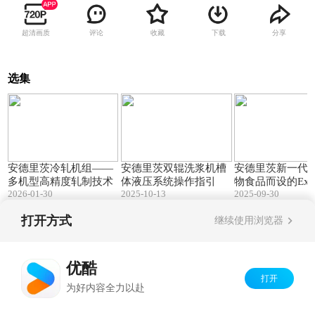
超清画质
评论
收藏
下载
分享
选集
01:46
05:42
安德里茨冷轧机组——
安德里茨双辊洗浆机槽
安德里茨新一代
多机型高精度轧制技术
体液压系统操作指引
物食品而设的ExMa
2026-01-30
2025-10-13
2025-09-30
021膨化机
打开方式
继续使用浏览器
Copyright©
2026
优酷 youku.com
版权所有
京ICP备06050721号-1
优酷
打开
为好内容全力以赴