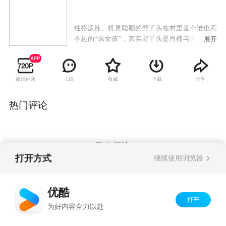
性格泼辣、机灵聪颖的野丫头在村里是个谁也惹
不起的“疯女孩”，其实野丫头是肖楠与唐亚萍的
展开
私生女，然而唐亚萍的家族不能容忍她有一个私
生女。为了能照顾好女儿，唐亚萍让野丫头以保
姆的身份进入唐家。野丫头行事怪异、妙语连
超清画质
收藏
下载
分享
110
珠，很快就与肖楠的女儿肖阳、唐亚萍的司机何
东成为好朋友。何东屡屡与野丫头过招，且屡战
屡败，又不得不屡败屡战。打打闹闹中，他慢慢
热门评论
发现了野丫头的善良与柔情，于是这对欢喜冤家
的位置悄悄发生了变化，他竟然降服了这个疯疯
癫癫的野丫头，让野丫头在他面前愣是充当起了
淑女。外表大大咧咧的野丫头敏感地察觉了唐亚
暂无评论
萍的真实身份。最终，她用她的方式接受和表达
打开方式
继续使用浏览器
了这份断裂了二十几年的亲情。
Copyright©
2026
优酷 youku.com
版权所有
优酷
京ICP备06050721号-1
打开
为好内容全力以赴