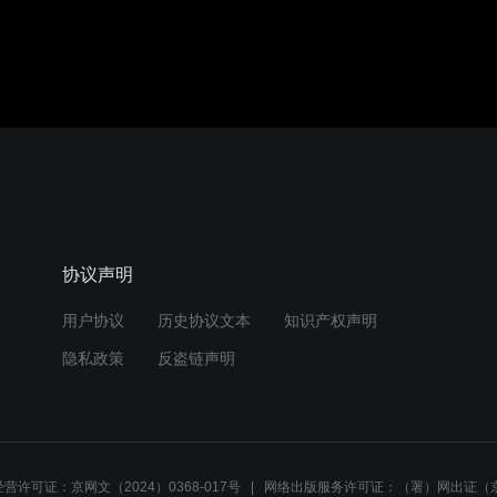
协议声明
用户协议
历史协议文本
知识产权声明
隐私政策
反盗链声明
营许可证：京网文（2024）0368-017号
网络出版服务许可证：（署）网出证（京