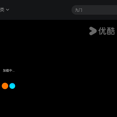
类
加载中...