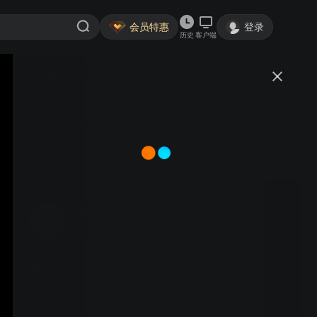
会员特惠
登录
历史
客户端
视频
讨论
电信公司圣诞创意
用户_209644
关注
5391粉丝
视频
食品品牌电影预告恶搞宣传