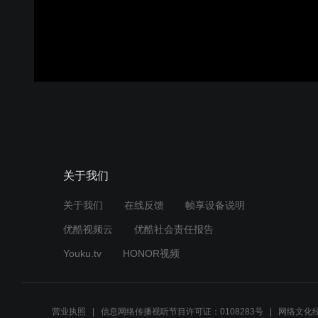
关于我们
关于我们
在线反馈
帧享设备说明
优酷视频云
优酷社会责任报告
Youku.tv
HONOR视频
营业执照
信息网络传播视听节目许可证：0108283号
网络文化经