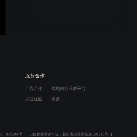
iPhone 15 Pro 宣传广告幕
后
iPhone 15 Pro 创意宣传广
告
服务合作
广告合作
优酷内容开放平台
汽车品牌宣传02
入驻优酷
娱盘
汽车品牌宣传01
）字第266号
出版物经营许可证：新出发京批字第直150118号