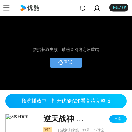
下载APP
数据获取失败，请检查网络之后重试
重试
预览播放中，打开优酷APP看高清完整版
逆天战神 第二季
+追
.
VIP
一代战神归来统一神界
42话全