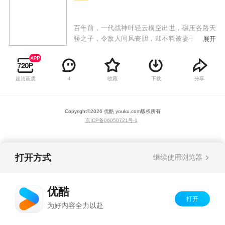
百年前，一代战神叶轻云横空出世，碾压各路天
骄之子，令敌人闻风丧胆，却不料被妻子洛灵，
展开
兄弟狼十三背叛，陨落十魔深渊！百年后，各界
进入黄金时代，妖孽人物疯狂涌现！叶轻云成为
了八荒大陆中小小家族叶家废物弟子！命运逆
超清画质
收藏
下载
分享
4
转，逆天改命！这一世我不但要碾压天才，还要
统一神界，主宰万物！
Copyright©
2026
优酷 youku.com
版权所有
京ICP备06050721号-1
打开方式
继续使用浏览器
优酷
打开
为好内容全力以赴