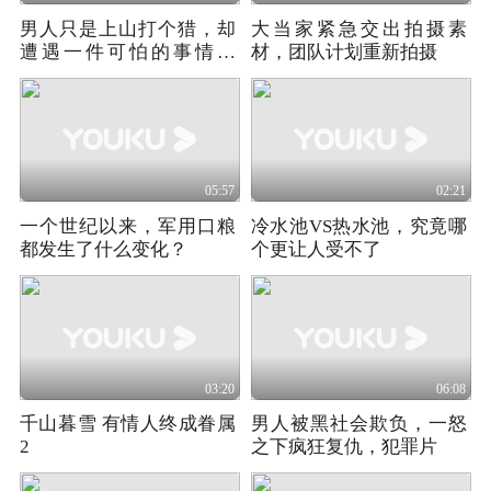
男人只是上山打个猎，却
大当家紧急交出拍摄素
遭遇一件可怕的事情！
材，团队计划重新拍摄
《即刻求生》
05:57
02:21
一个世纪以来，军用口粮
冷水池VS热水池，究竟哪
都发生了什么变化？
个更让人受不了
03:20
06:08
千山暮雪 有情人终成眷属
男人被黑社会欺负，一怒
2
之下疯狂复仇，犯罪片