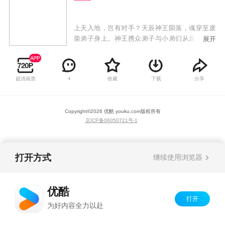
上天入地，岂有对手？天辰神王陨落，魂穿至废
柴弟子身上。神王携众弟子与小弟们从废墟中奋
展开
起，不畏强权、战天斗地，开始自我救赎。神王
发出霸气的最强音：待我回归九霄，必以神血开
苍天！
超清画质
收藏
下载
分享
4
Copyright©
2026
优酷 youku.com
版权所有
京ICP备06050721号-1
打开方式
继续使用浏览器
优酷
打开
为好内容全力以赴