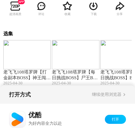
超清画质
评论
收藏
下载
分享
选集
18:34
01:20
老飞飞108塔罗牌【打
老飞飞108塔罗牌【每
老飞飞108塔罗
金副本BOSS】神王闯关
日挑战BOSS】尸王BOS
日挑战BOSS】BO
2025-04-30
S
2025-04-30
2025-04-30
恶魔副本
家
打开方式
继续使用浏览器
Copyright©
2026
优酷 youku.com
版权所有
京ICP备06050721号-1
优酷
打开
为好内容全力以赴