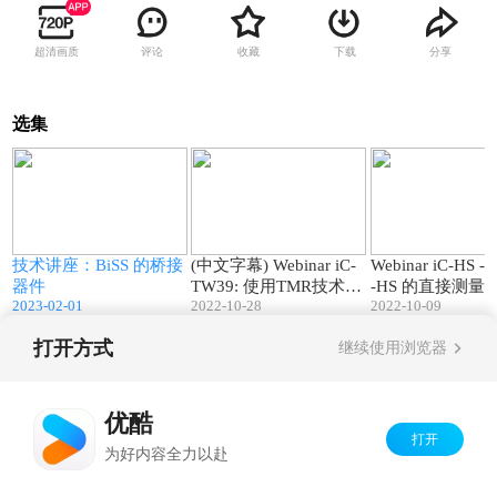
超清画质
评论
收藏
下载
分享
选集
4
25:55
52:09
微
技术讲座：BiSS 的桥接
(中文字幕) Webinar iC-
Webinar iC-HS -
器件
TW39: 使用TMR技术的
-HS 的直接测量
2023-02-01
2022-10-28
2022-10-09
24位高分辨率同轴角度
间 (DToF) 距离测
磁性传感
打开方式
继续使用浏览器
Copyright©
2026
优酷 youku.com
版权所有
京ICP备06050721号-1
优酷
打开
为好内容全力以赴