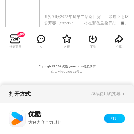
世界羽联2023年度第二站巡回赛——印度羽毛球
公开赛（Super750），将在新德里拉开战幕。从
展开
报名情况看，刚刚参加完马来西亚羽毛球公开赛
的国羽队员们，将马不停蹄地继续参赛，力争取
得好成绩。
超清画质
收藏
下载
分享
72
Copyright©
2026
优酷 youku.com
版权所有
京ICP备06050721号-1
打开方式
继续使用浏览器
优酷
打开
为好内容全力以赴